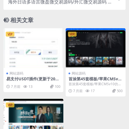
海外日语多语言微盘微交易源码/外汇微交易源码 支
持语言：英文、日语、西班牙语
相关文章
VIP
VIP
网站源码
网站源码
易支付USDT插件(更新于2025
首涂第45套模板/苹果CMSv10
年12月)
仿爱奇艺模板
首涂第45套模板/苹果CMSv10仿爱
7 月前
13
100
奇艺模板 使用说明： 上传到苹果C
7 月前
17
500
MS根目...
VIP