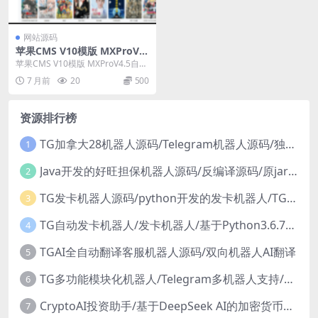
网站源码
苹果CMS V10模版 MXProV4.
5自适应视频主题源码
苹果CMS V10模版 MXProV4.5自适
应视频主题源码
7 月前
20
500
资源排行榜
TG加拿大28机器人源码/Telegram机器人源码/独立管理后台
1
Java开发的好旺担保机器人源码/反编译源码/原jar包
2
TG发卡机器人源码/python开发的发卡机器人/TG机器人源码
3
TG自动发卡机器人/发卡机器人/基于Python3.6.7开发/TG机器人源码
4
TGAI全自动翻译客服机器人源码/双向机器人AI翻译
5
TG多功能模块化机器人/Telegram多机器人支持/带搭建教程
6
CryptoAI投资助手/基于DeepSeek AI的加密货币分析TG机器人/实时行情+技术指标+投资建议
7